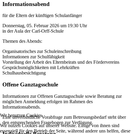
Informationsabend
für die Eltern der künftigen Schulanfänger
Donnerstag, 05. Februar 2026 um 19:30 Uhr
in der Aula der Carl-Orff-Schule
Themen des Abends:
Organisatorisches zur Schuleinschreibung
Informationen zur Schulfähigkeit
Vorstellung der Arbeit des Elternbeirats und des Fördervereins
Gesprächsmöglichkeiten mit Lehrkräften
Schulhausbesichtigung
Offene Ganztagsschule
Informationen zur Offenen Ganztagsschule sowie Beratung zur
möglichen Anmeldung erfolgen im Rahmen des
Informationsabends.
Wir benutzen Cookies
Eine unverbindliche Vorabfrage zum Betreuungsbedarf steht über
den entsprechenden Fragebogen zur Verfügung.
Wir nutzen Cookies auf unserer Website. Einige von ihnen sind
essenziell für den Betrieb der Seite, während andere uns helfen, diese
Individuelle Beratung