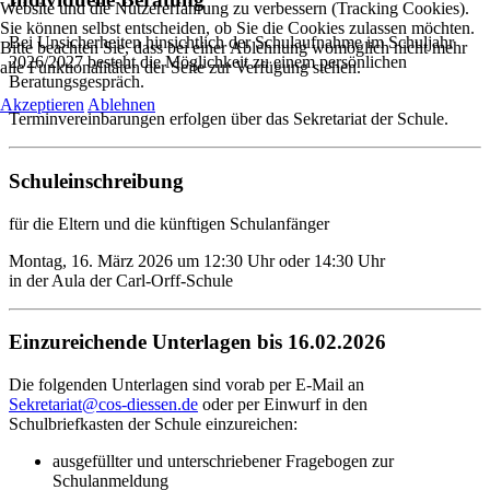
Website und die Nutzererfahrung zu verbessern (Tracking Cookies).
Sie können selbst entscheiden, ob Sie die Cookies zulassen möchten.
Bei Unsicherheiten hinsichtlich der Schulaufnahme im Schuljahr
Bitte beachten Sie, dass bei einer Ablehnung womöglich nicht mehr
2026/2027 besteht die Möglichkeit zu einem persönlichen
alle Funktionalitäten der Seite zur Verfügung stehen.
Beratungsgespräch.
Akzeptieren
Ablehnen
Terminvereinbarungen erfolgen über das Sekretariat der Schule.
Schuleinschreibung
für die Eltern und die künftigen Schulanfänger
Montag, 16. März 2026 um 12:30 Uhr oder 14:30 Uhr
in der Aula der Carl-Orff-Schule
Einzureichende Unterlagen bis 16.02.2026
Die folgenden Unterlagen sind vorab per E-Mail an
Sekretariat@cos-diessen.de
oder per Einwurf in den
Schulbriefkasten der Schule einzureichen:
ausgefüllter und unterschriebener Fragebogen zur
Schulanmeldung