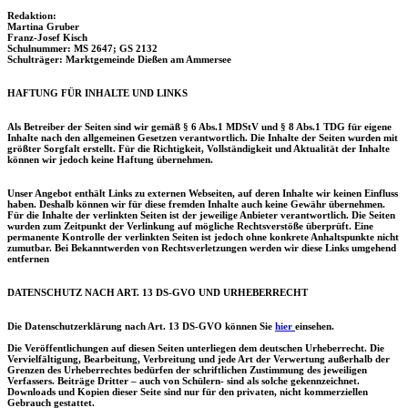
Redaktion:
Martina Gruber
Franz-Josef Kisch
Schulnummer: MS 2647; GS 2132
Schulträger: Marktgemeinde Dießen am Ammersee
HAFTUNG FÜR INHALTE UND LINKS
Als Betreiber der Seiten sind wir gemäß § 6 Abs.1 MDStV und § 8 Abs.1 TDG für eigene
Inhalte nach den allgemeinen Gesetzen verantwortlich. Die Inhalte der Seiten wurden mit
größter Sorgfalt erstellt. Für die Richtigkeit, Vollständigkeit und Aktualität der Inhalte
können wir jedoch keine Haftung übernehmen.
Unser Angebot enthält Links zu externen Webseiten, auf deren Inhalte wir keinen Einfluss
haben. Deshalb können wir für diese fremden Inhalte auch keine Gewähr übernehmen.
Für die Inhalte der verlinkten Seiten ist der jeweilige Anbieter verantwortlich. Die Seiten
wurden zum Zeitpunkt der Verlinkung auf mögliche Rechtsverstöße überprüft. Eine
permanente Kontrolle der verlinkten Seiten ist jedoch ohne konkrete Anhaltspunkte nicht
zumutbar. Bei Bekanntwerden von Rechtsverletzungen werden wir diese Links umgehend
entfernen
DATENSCHUTZ NACH ART. 13 DS-GVO UND URHEBERRECHT
Die Datenschutzerklärung nach Art. 13 DS-GVO können Sie
hier
einsehen.
Die Veröffentlichungen auf diesen Seiten unterliegen dem deutschen Urheberrecht. Die
Vervielfältigung,
Bearbeitung, Verbreitung und jede Art der Verwertung außerhalb der
Grenzen des Urheberrechtes bedürfen der schriftlichen Zustimmung des jeweiligen
Verfassers. Beiträge Dritter – auch von Schülern- sind als solche gekennzeichnet.
Downloads und Kopien dieser Seite sind nur für den privaten, nicht kommerziellen
Gebrauch gestattet.