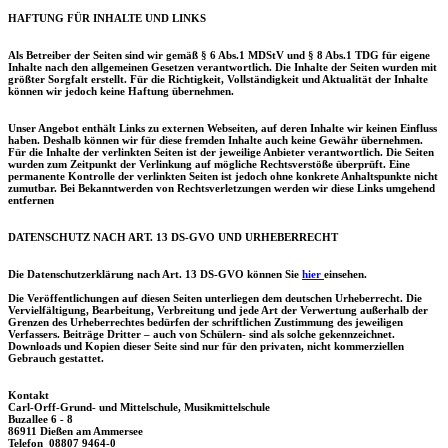
HAFTUNG FÜR INHALTE UND LINKS
Als Betreiber der Seiten sind wir gemäß § 6 Abs.1 MDStV und § 8 Abs.1 TDG für eigene
Inhalte nach den allgemeinen Gesetzen verantwortlich. Die Inhalte der Seiten wurden mit
größter Sorgfalt erstellt. Für die Richtigkeit, Vollständigkeit und Aktualität der Inhalte
können wir jedoch keine Haftung übernehmen.
Unser Angebot enthält Links zu externen Webseiten, auf deren Inhalte wir keinen Einfluss
haben. Deshalb können wir für diese fremden Inhalte auch keine Gewähr übernehmen.
Für die Inhalte der verlinkten Seiten ist der jeweilige Anbieter verantwortlich. Die Seiten
wurden zum Zeitpunkt der Verlinkung auf mögliche Rechtsverstöße überprüft. Eine
permanente Kontrolle der verlinkten Seiten ist jedoch ohne konkrete Anhaltspunkte nicht
zumutbar. Bei Bekanntwerden von Rechtsverletzungen werden wir diese Links umgehend
entfernen
DATENSCHUTZ NACH ART. 13 DS-GVO UND URHEBERRECHT
Die Datenschutzerklärung nach Art. 13 DS-GVO können Sie
hier
einsehen.
Die Veröffentlichungen auf diesen Seiten unterliegen dem deutschen Urheberrecht. Die
Vervielfältigung,
Bearbeitung, Verbreitung und jede Art der Verwertung außerhalb der
Grenzen des Urheberrechtes bedürfen der schriftlichen Zustimmung des jeweiligen
Verfassers. Beiträge Dritter – auch von Schülern- sind als solche gekennzeichnet.
Downloads und Kopien dieser Seite sind nur für den privaten, nicht kommerziellen
Gebrauch gestattet.
Kontakt
Carl-Orff-Grund- und Mittelschule, Musikmittelschule
Buzallee 6 - 8
86911 Dießen am Ammersee
Telefon 08807 9464-0