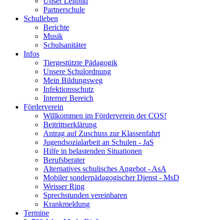
Unser Leitbild
Partnerschule
Schulleben
Berichte
Musik
Schulsanitäter
Infos
Tiergestützte Pädagogik
Unsere Schulordnung
Mein Bildungsweg
Infektionsschutz
Interner Bereich
Förderverein
Willkommen im Förderverein der COS!
Beitrittserklärung
Antrag auf Zuschuss zur Klassenfahrt
Jugendsozialarbeit an Schulen - JaS
Hilfe in belastenden Situationen
Berufsberater
Alternatives schulisches Angebot - AsA
Mobiler sonderpädagogischer Dienst - MsD
Weisser Ring
Sprechstunden vereinbaren
Krankmeldung
Termine