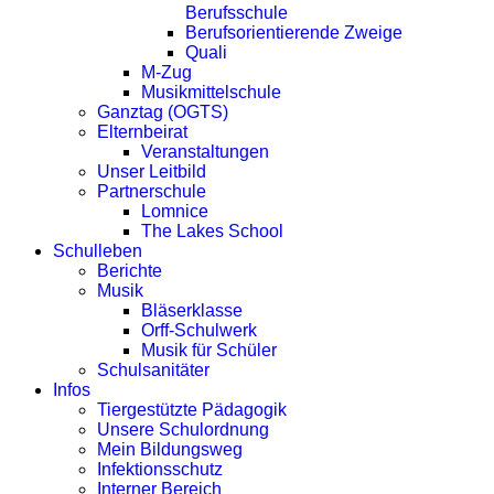
Berufsschule
Berufsorientierende Zweige
Quali
M-Zug
Musikmittelschule
Ganztag (OGTS)
Elternbeirat
Veranstaltungen
Unser Leitbild
Partnerschule
Lomnice
The Lakes School
Schulleben
Berichte
Musik
Bläserklasse
Orff-Schulwerk
Musik für Schüler
Schulsanitäter
Infos
Tiergestützte Pädagogik
Unsere Schulordnung
Mein Bildungsweg
Infektionsschutz
Interner Bereich