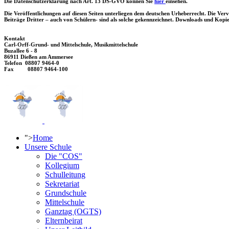
Die Datenschutzerklärung nach Art. 13 DS-GVO können Sie
hier
einsehen.
Die Veröffentlichungen auf diesen Seiten unterliegen dem deutschen Urheberrecht. Die Verv
Beiträge Dritter – auch von Schülern- sind als solche gekennzeichnet. Downloads und Kopien
Kontakt
Carl-Orff-Grund- und Mittelschule, Musikmittelschule
Buzallee 6 - 8
86911 Dießen am Ammersee
Telefon 08807 9464-0
Fax 08807 9464-100
">
Home
Unsere Schule
Die "COS"
Kollegium
Schulleitung
Sekretariat
Grundschule
Mittelschule
Ganztag (OGTS)
Elternbeirat